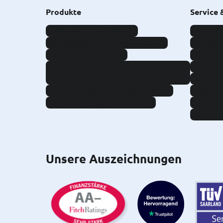
Produkte
Service 
Zahnzusatzversicherung
Kostenfr
Krankenhauszusatzversicherung
Kfz-Sch
Gesundheitsvorsorge
Leistung
Private Krankenversicherung für
Leistung
Beamte
Elektron
Zusatzversicherung Heilpraktiker
Online-
Private Krankenversicherung
Telefoni
Berater 
Unsere Auszeichnungen