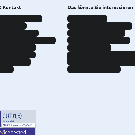
& Kontakt
Das könnte Sie interessieren
eies Kundenportal
Kfz-Versicherung
aden melden
Reiserücktrittsversicherung
santrag per Post
Reiseversicherungspaket
santrag per Service App
Wohngebäudeversicherung
isches Postfach
Unfallversicherung
Kontaktformular
Beihilfeantrag und Rechnung
scher Kontakt
einreichen
finden
Newsletter abonnieren