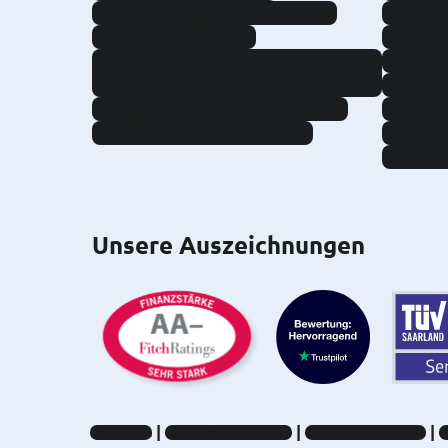
Krankenhauszusatzversicherung
Kfz-Sch
Gesundheitsvorsorge
Leistung
Private Krankenversicherung für
Leistung
Beamte
Elektron
Zusatzversicherung Heilpraktiker
Online-
Private Krankenversicherung
Telefoni
Berater 
Unsere Auszeichnungen
Impressum
Datenschutz-Hinweise
Compliance-Hinweise
B