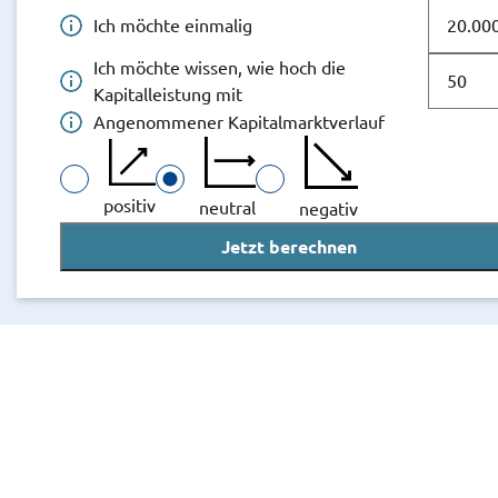
Ich
Ich möchte einmalig
möchte
einmalig
Ich
Ich möchte wissen, wie hoch die
€
möchte
Kapitalleistung mit
einzahlen
wissen,
Angenommener Kapitalmarktverlauf
wie
hoch
die
positiv
neutral
negativ
Kapitalleistung
Jetzt berechnen
mit
Jahren
ist