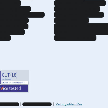
aden melden
Reiserücktrittsversicherung
santrag per Post
Reiseversicherungspaket
santrag per Service App
Wohngebäudeversicherung
isches Postfach
Unfallversicherung
Kontaktformular
Beihilfeantrag und Rechnung
scher Kontakt
einreichen
finden
Newsletter abonnieren
arrierefreiheit
Cookie-Einstellungen
Vertrag widerrufen