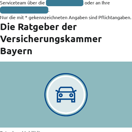
Serviceteam über die
Servicenummern
oder an Ihre
Services
persönliche Beratung
.
Nur die mit * gekennzeichneten Angaben sind Pflichtangaben.
Die Ratgeber der
Kontakt
Versicherungskammer
Bayern