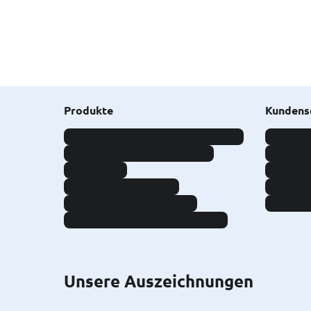
Produkte
Kundens
Betriebliche Krankenversicherung
Schaden
Betriebliche Altersvorsorge
Leistun
Ernteschutz
Firmenk
Gebäudeversicherung
Gesundh
Bürgschaftsversicherung
Reiseser
Betriebliche Berufsunfähigkeit
Unsere Auszeichnungen