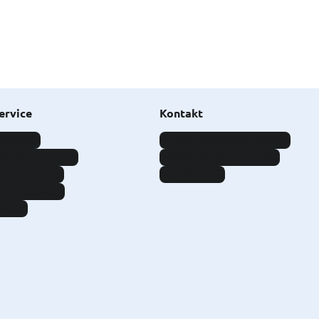
ervice
Kontakt
 melden
Online-Kontaktformular
gen beantragen
Telefonischer Kontakt
undenportal
Lob & Kritik
eitsservices
vices