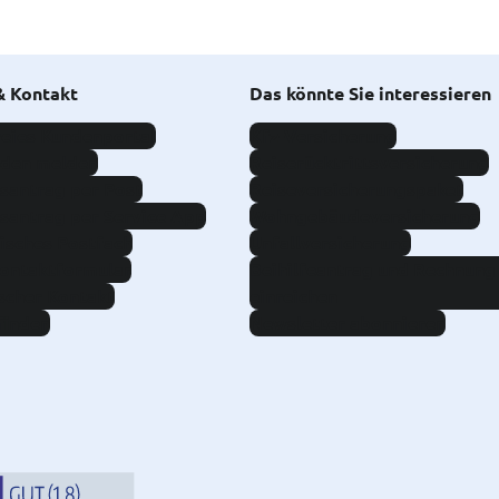
& Kontakt
Das könnte Sie interessieren
eies Kundenportal
Kfz-Versicherung
aden melden
Reiserücktrittsversicherung
santrag per Post
Reiseversicherungspaket
santrag per Service App
Wohngebäudeversicherung
isches Postfach
Unfallversicherung
Kontaktformular
Beihilfeantrag und Rechnung
scher Kontakt
einreichen
finden
Newsletter abonnieren