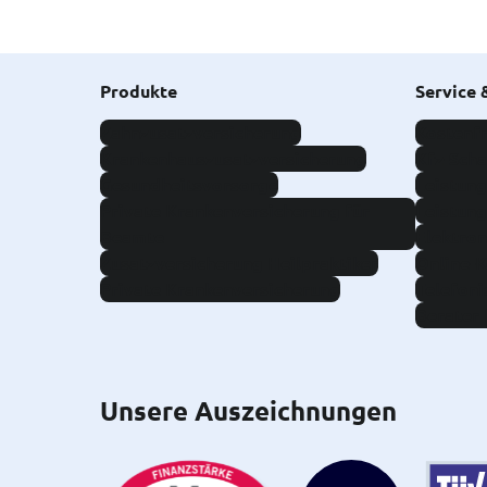
Produkte
Service 
Zahnzusatzversicherung
Kostenfr
Krankenhauszusatzversicherung
Kfz-Sch
Gesundheitsvorsorge
Leistung
Private Krankenversicherung für
Leistung
Beamte
Elektron
Zusatzversicherung Heilpraktiker
Online-
Private Krankenversicherung
Telefoni
Berater 
Unsere Auszeichnungen