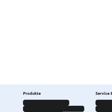
Produkte
Service 
Zahnzusatzversicherung
Kostenfr
Krankenhauszusatzversicherung
Kfz-Sch