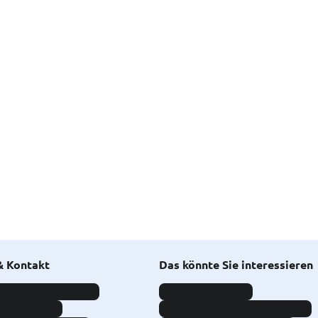
& Kontakt
Das könnte Sie interessieren
eies Kundenportal
Kfz-Versicherung
aden melden
Reiserücktrittsversicherung