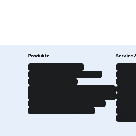
Produkte
Service 
Zahnzusatzversicherung
Kostenfr
Krankenhauszusatzversicherung
Kfz-Sch
Gesundheitsvorsorge
Leistung
Private Krankenversicherung für
Leistung
Beamte
Elektron
Zusatzversicherung Heilpraktiker
Online-
Private Krankenversicherung
Telefoni
Berater 