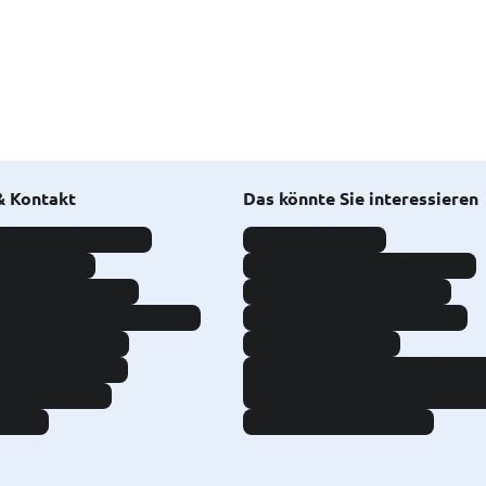
& Kontakt
Das könnte Sie interessieren
eies Kundenportal
Kfz-Versicherung
aden melden
Reiserücktrittsversicherung
santrag per Post
Reiseversicherungspaket
santrag per Service App
Wohngebäudeversicherung
isches Postfach
Unfallversicherung
Kontaktformular
Beihilfeantrag und Rechnung
scher Kontakt
einreichen
finden
Newsletter abonnieren