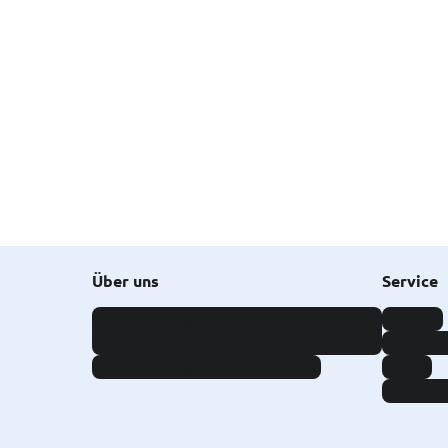
Über uns
Service
Versicherungskammer
Kontakt
Maklermanagement Komposit
Service
Versicherungskammer Bayern
BiPRO
Makler 